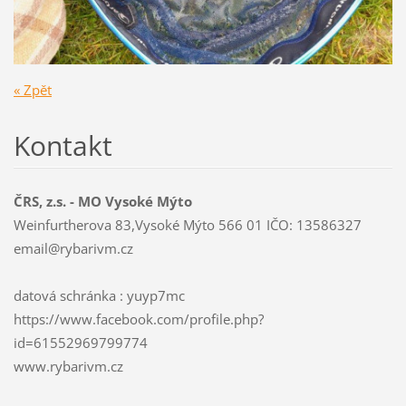
« Zpět
Kontakt
ČRS, z.s. - MO Vysoké Mýto
Weinfurtherova 83,Vysoké Mýto 566 01 IČO: 13586327
email@ry
barivm.c
z
datová schránka : yuyp7mc
https://www.facebook.com/profile.php?
id=61552969799774
www.rybarivm.cz