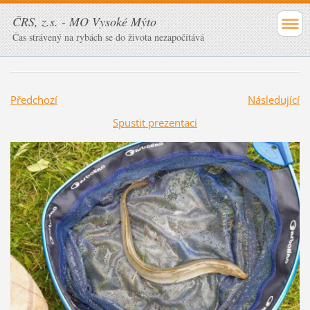
ČRS, z.s. - MO Vysoké Mýto
Čas strávený na rybách se do života nezapočítává
Předchozí
Následující
Spustit prezentaci