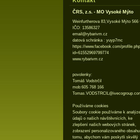
Kontakt
ČRS, z.s. - MO Vysoké Mýto
Weinfurtherova 83,Vysoké Mýto 566
IČO: 13586327
email@ry
barivm.c
z
datová schránka : yuyp7mc
https://www.facebook.com/profile.ph
id=61552969799774
www.rybarivm.cz
povolenky:
Tomáš Vodstrčil
mob:605 768 166
Tomas.VODSTRCIL@ivecogroup.co
Používáme cookies
Soubory cookie používáme k analýz
údajů o našich návštěvnících, ke
zlepšení našich webových stránek,
zobrazení personalizovaného obsahu
tomu, abychom vám poskytli skvělý