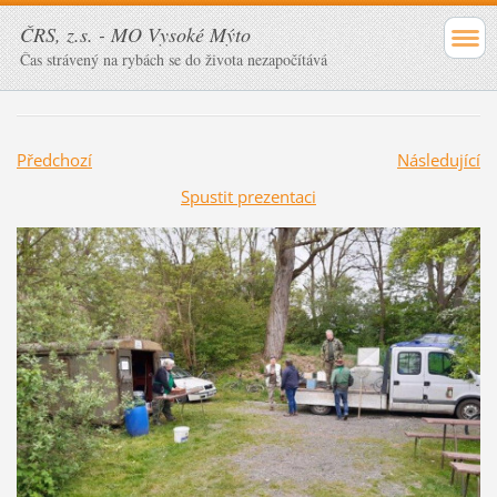
ČRS, z.s. - MO Vysoké Mýto
Čas strávený na rybách se do života nezapočítává
Předchozí
Následující
Spustit prezentaci