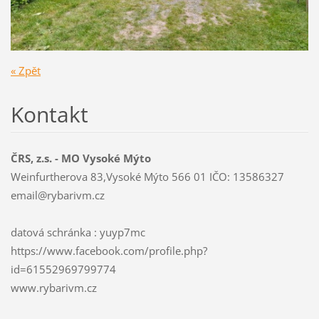
« Zpět
Kontakt
ČRS, z.s. - MO Vysoké Mýto
Weinfurtherova 83,Vysoké Mýto 566 01 IČO: 13586327
email@ry
barivm.c
z
datová schránka : yuyp7mc
https://www.facebook.com/profile.php?
id=61552969799774
www.rybarivm.cz