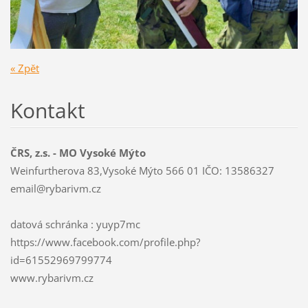
« Zpět
Kontakt
ČRS, z.s. - MO Vysoké Mýto
Weinfurtherova 83,Vysoké Mýto 566 01 IČO: 13586327
email@ry
barivm.c
z
datová schránka : yuyp7mc
https://www.facebook.com/profile.php?
id=61552969799774
www.rybarivm.cz