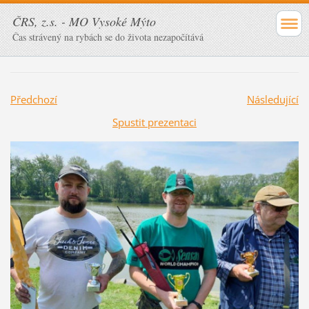
ČRS, z.s. - MO Vysoké Mýto
Čas strávený na rybách se do života nezapočítává
Předchozí
Následující
Spustit prezentaci