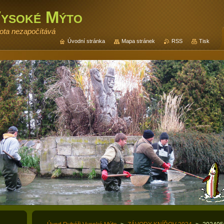
Vysoké Mýto
vota nezapočítává
Úvodní stránka
Mapa stránek
RSS
Tisk