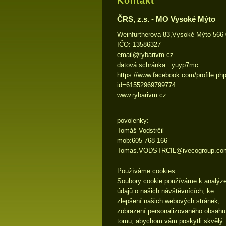
Kontakt
ČRS, z.s. - MO Vysoké Mýto
Weinfurtherova 83,Vysoké Mýto 566
IČO: 13586327
email@ry
barivm.c
z
datová schránka : yuyp7mc
https://www.facebook.com/profile.ph
id=61552969799774
www.rybarivm.cz
povolenky:
Tomáš Vodstrčil
mob:605 768 166
Tomas.VODSTRCIL@ivecogroup.co
Používáme cookies
Soubory cookie používáme k analýz
údajů o našich návštěvnících, ke
zlepšení našich webových stránek,
zobrazení personalizovaného obsahu
tomu, abychom vám poskytli skvělý