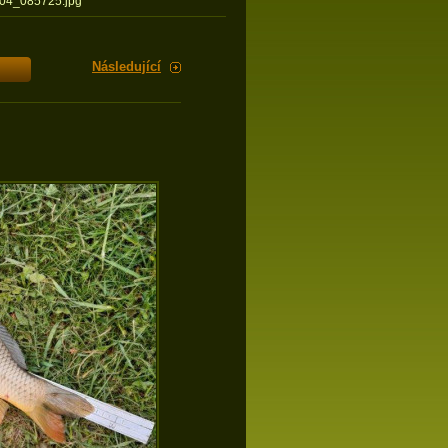
04_085725.jpg
Následující