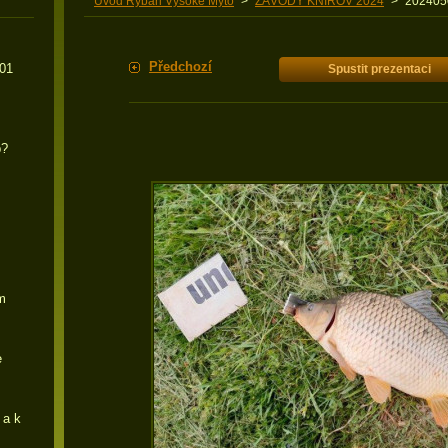
Úvod Rybáři Vysoké Mýto
>
ZÁVODY KNÍŘOV 2024
>
202405
Předchozí
 01
Spustit prezentaci
p?
m
e
 a k