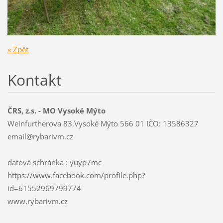
« Zpět
Kontakt
ČRS, z.s. - MO Vysoké Mýto
Weinfurtherova 83,Vysoké Mýto 566 01 IČO: 13586327
email@ry
barivm.c
z
datová schránka : yuyp7mc
https://www.facebook.com/profile.php?
id=61552969799774
www.rybarivm.cz